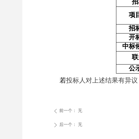
招
项
招
开
中标
联
公
若
投标人对上述结果有异议
前一个：
无
ꄴ
后一个：
无
ꄲ