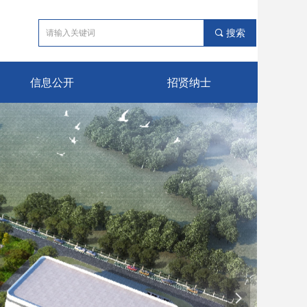
끠
搜索
信息公开
招贤纳士
넲