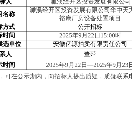
标人
濉溪经开区投资发展有限公司
濉溪经开区投资发展有限公司华中天
目名称
裕康厂房设备处置项目
标方式
公开招标
标时间
2025
年
9
月
22
日
15:00
时
候选单位
安徽亿源拍卖有限责任公司
系人
董萍
示时间
2025
年
9
月
22
日—
2025
年
9
月
23
，可在公示期内，向招标人提出质疑，质疑联系